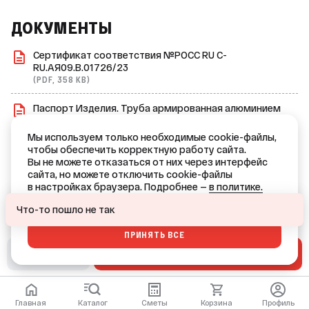
50 лет, а гарантия производителя — 10 лет. Это
подтверждает высокое качество и надёжность продукта.
ДОКУМЕНТЫ
Сертификат соответствия №РОСС RU С-
RU.АЯ09.В.01726/23
(PDF, 358 KB)
Паспорт Изделия. Труба армированная алюминием
PN25 RTP
(PDF, 385 KB)
Мы используем только необходимые cookie-файлы,
чтобы обеспечить корректную работу сайта.
Сертификат дилера RTP
Вы не можете отказаться от них через интерфейс
(PDF, 101 KB)
сайта, но можете отключить cookie-файлы
в настройках браузера. Подробнее —
в политике.
Ваш город — Краснодар?
ОТКАЗАТЬСЯ
Что-то пошло не так
ПРИНЯТЬ ВСЕ
ДА
НЕТ, ДРУГОЙ
В СМЕТУ
В КОРЗИНУ
Главная
Каталог
Сметы
Корзина
Профиль