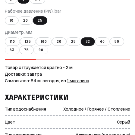
Рабочее давление (PN), bar
10
20
25
Диаметр, мм
110
125
160
20
25
32
40
50
63
75
90
Товар отгружается кратно - 2 м
Доставка: завтра
Самовывоз: 84 м, сегодня, из
1 магазина
ХАРАКТЕРИСТИКИ
Тип водоснабжения
Холодное / Горячее / Отопление
Цвет
Серый
Тип армирования
Алюминием (по середине)