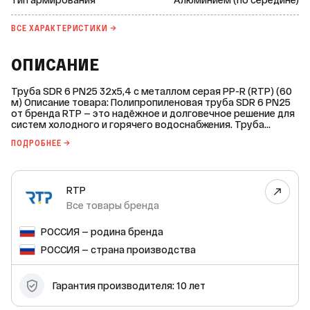
ВСЕ ХАРАКТЕРИСТИКИ →
ОПИСАНИЕ
Труба SDR 6 PN25 32х5,4 с металлом серая PP-R (RTP) (60
м) Описание товара: Полипропиленовая труба SDR 6 PN25
от бренда RTP — это надёжное и долговечное решение для
систем холодного и горячего водоснабжения. Труба
изготовлена из высококачественного полипропилена,
ПОДРОБНЕЕ →
который обеспечивает прочность и устойчивость к
коррозии. Армирование алюминием повышает
стабильность трубы под давлением и при температурных
колебаниях. Характеристики: * Диаметр: 32 мм; * SDR: 6; *
RTP
Материал: полипропилен; * Цвет: серый; * Рабочее давление
(PN): 25 бар; * Толщина стенки: 5,4 мм; * Максимальная
Все товары бренда
температура рабочей среды: +95 °C; * Минимальная
температура хранения: -30 °C; * Температура плавления:
РОССИЯ — родина бренда
>146 °C. Монтаж трубы должен производиться при
температуре не ниже +5 °C в помещении. Надёжное
РОССИЯ — страна производства
соединение с фитингами обеспечивается правильным
подбором сварочного аппарата с настройкой
температуры 260 °C и соблюдением времени нагрева (8
Гарантия производителя: 10 лет
секунд), сварки (6 секунд) и остывания (220 секунд). Срок
службы полипропиленовой трубы SDR 6 PN25 составляет