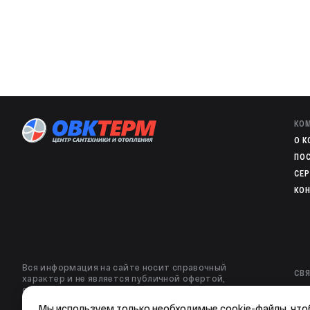
Настроечная рабочая температура сварочного 
Максимальная температура рабочей среды
Минимальная температура хранения
Минимально допустимая температура для монт
ГОСТ или ТУ
Группа горючести
КО
Материал
O 
Покрытие резьбовой части
ПО
СЕ
Срок службы
КО
Гарантия производителя
Тип водоснабжения
Вся информация на сайте носит справочный
СВЯ
характер и не является публичной офертой,
определяемой статьей 437 ГК РФ. Изображения и
8 8
описания могут не соответствовать товарам в
8 9
Мы используем только необходимые cookie-файлы, что