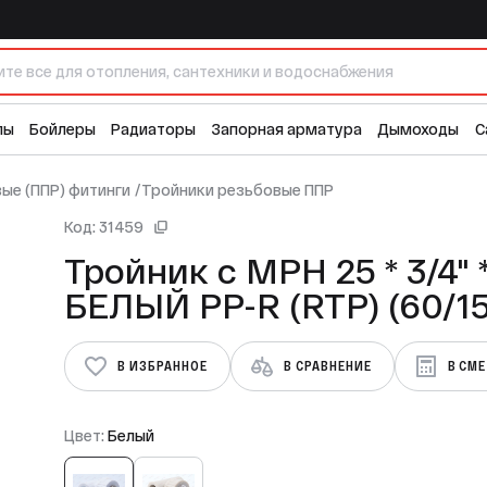
 (RTP) (60/15)
лы
Бойлеры
Радиаторы
Запорная арматура
Дымоходы
С
ые (ППР) фитинги
/
Тройники резьбовые ППР
Код: 31459
Тройник с МРН 25 * 3/4" 
БЕЛЫЙ PP-R (RTP) (60
В ИЗБРАННОЕ
В СРАВНЕНИЕ
В СМ
Цвет:
Белый