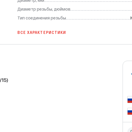
Диаметр, мм
Диаметр резьбы, дюймов
Тип соединения резьбы
ВСЕ ХАРАКТЕРИСТИКИ
15)

о высококачественный фитинг для 
 из прочного полипропилена PPR-100 тип 
ость соединения.
