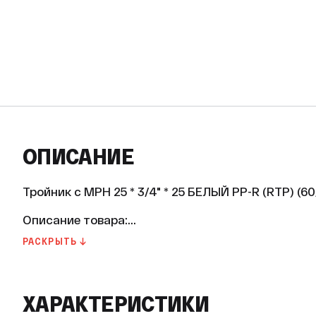
ОПИСАНИЕ
Тройник с МРН 25 * 3/4" * 25 БЕЛЫЙ PP-R (RTP) (60/
Описание товара:

РАСКРЫТЬ ↓
Тройник с наружной резьбой от бренда RTP — эт
соединения трёх труб в одной точке. Изготовлен
3, который обеспечивает долговечность и надёжн
ХАРАКТЕРИСТИКИ
Основные характеристики:
