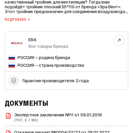
качественный тройник для вентиляции? Тогда вам
подойдёт тройник плоский 55*110 от бренда «Эра Вент».
Этот тройник предназначен для соединения воздуховодов
прямоугольного сечения. Он изготовлен из прочного
ПОДРОБНЕЕ →
пластика, который обеспечивает долговечность и
надёжность изделия. Тройник имеет плоскую форму.
Характеристики: Установочное сечение: 55х110 мм Общая
ширина изделия: 173 мм Общая глубина изделия: 143 мм
ERA
Благодаря своим характеристикам тройник подходит для
использования в бытовых системах вентиляции. Он легко
Все товары бренда
монтируется и не требует специальных навыков или
инструментов.
РОССИЯ — родина бренда
РОССИЯ — страна производства
Гарантия производителя: 2 года
ДОКУМЕНТЫ
Экспертное заключение №11 от 09.01.2018
(PDF, 8.7 MB)
Отказное письмо №0004/01/22 от 28.01.2022