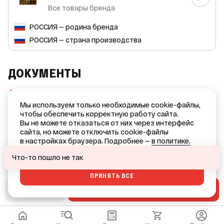
компонент обеспечивает надёжное соединение и
Все товары бренда
эффективную работу вашей дымоходной системы, что
делает его незаменимым элементом для вашего
РОССИЯ — родина бренда
теплогенератора. Тройник-К FERRUM станет отличным
выбором для тех, кто ищет качественное и долговечное
РОССИЯ — страна производства
решение для своей системы отопления.
ДОКУМЕНТЫ
Сертификат соответствия ССБК RU.ПБ34.Н00182
(PDF, 378 KB)
Мы используем только необходимые cookie-файлы,
чтобы обеспечить корректную работу сайта.
Сертификат соответствия №RU.НЕ42.Н07038
Вы не можете отказаться от них через интерфейс
(PNG, 1.0 MB)
сайта, но можете отключить cookie-файлы
в настройках браузера. Подробнее —
в политике.
Ваш город — Краснодар?
ОТКАЗАТЬСЯ
Что-то пошло не так
ПРИНЯТЬ ВСЕ
ДА
НЕТ, ДРУГОЙ
В СМЕТУ
В КОРЗИНУ