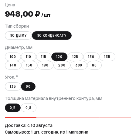
Цена
948,00 ₽
/ шт
Тип сборки
ПО ДЫМУ
ПО КОНДЕНСАТУ
Диаметр, мм
100
110
115
120
125
130
135
140
150
180
200
300
80
Угол, °
135
90
Толщина материала внутреннего контура, мм
0,5
0,8
Доставка: c 10 августа
Самовывоз: 1 шт, сегодня, из
1 магазина