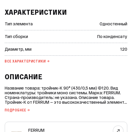
ХАРАКТЕРИСТИКИ
Тип элемента
Одностенный
Тип сборки
По конденсату
Диаметр, мм
120
ВСЕ ХАРАКТЕРИСТИКИ →
ОПИСАНИЕ
Название товара: тройник-К 90° (430/0,5 мм) Ф120. Вид
номенклатуры: тройники моно системы. Марка: FERRUM.
Страна-производитель: не указана. Описание товара.
Тройник-К от FERRUM — это высококачественный элемент
дымоходной системы Ferrum GS, предназначенный для
ПОДРОБНЕЕ →
использования с теплогенераторами на газовом топливе.
Он изготовлен из нержавеющей стали марки AISI 430
толщиной 0,5 миллиметра и имеет угол в 90 градусов.
Одностенный тройник подходит для сухого режима
FERRUM
эксплуатации при рабочей температуре до 450 °С. Этот