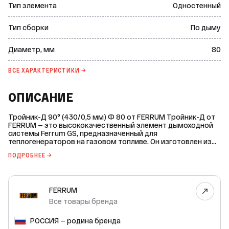
Тип элемента
Одностенный
Тип сборки
По дыму
Диаметр, мм
80
ВСЕ ХАРАКТЕРИСТИКИ →
ОПИСАНИЕ
Тройник-Д 90° (430/0,5 мм) Ф 80 от FERRUM Тройник-Д от
FERRUM — это высококачественный элемент дымоходной
системы Ferrum GS, предназначенный для
теплогенераторов на газовом топливе. Он изготовлен из
нержавеющей стали AISI 430 толщиной 0,5 мм, что
ПОДРОБНЕЕ →
обеспечивает долговечность и устойчивость к высоким
температурам до 450 °С. Основные характеристики: * Тип
элемента: одностенный. * Угол: 90°. * Материал:
нержавеющая сталь. * Марка стали: AISI 430. * Толщина
FERRUM
материала внутреннего контура: 0,5 мм. * Сфера
применения: для теплогенераторов на газовом топливе. *
Все товары бренда
Режим: сухой. * Рабочая температура: 450 °C. Этот тройник
является незаменимым компонентом для эффективной и
РОССИЯ — родина бренда
безопасной работы вашего теплогенератора. Он