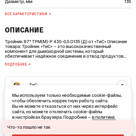
Диаметр, мм
135
ВСЕ ХАРАКТЕРИСТИКИ →
ОПИСАНИЕ
Тройник 87* ТРМ(М)-Р 430-0,5 D135 (Д) от «ТиС» Описание
товара: Тройник «ТиС» — это высококачественный
компонент для дымоходной системы, который
обеспечивает надёжное соединение и отвод продуктов
сгорания. Изготовлен из нержавеющей стали AISI 430
ПОДРОБНЕЕ →
толщиной 0,5 мм, что гарантирует долговечность и
устойчивость к коррозии. Основные характеристики: *
Марка: «ТиС». * Страна-производитель: не указана. * Вид
номенклатуры: тройники моносистемы. * Материал:
ТиС
нержавеющая сталь. * Рабочая температура: 450 °C. *
Режим: сухой. * Серия дымоходной системы: Феррит Моно.
Все товары бренда
* Сфера применения: для теплогенераторов на газовом
Мы используем только необходимые cookie-файлы,
топливе. * Тип элемента: одностенный. * Толщина
чтобы обеспечить корректную работу сайта.
РОССИЯ — родина бренда
материала внутреннего контура: 0,5 мм. * Угол: 90°. Этот
Вы не можете отказаться от них через интерфейс
тройник идеально подходит для создания эффективной и
РОССИЯ — страна производства
сайта, но можете отключить cookie-файлы
безопасной системы отвода дыма, обеспечивая
в настройках браузера. Подробнее —
в политике.
оптимальное функционирование вашего теплогенератора.
Ваш город — Краснодар?
ОТКАЗАТЬСЯ
Что-то пошло не так