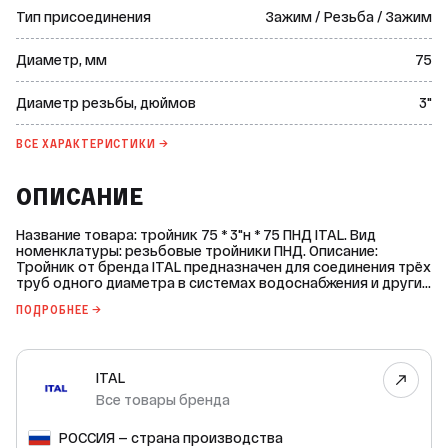
Тип присоединения
Зажим / Резьба / Зажим
Диаметр, мм
75
Диаметр резьбы, дюймов
3"
ВСЕ ХАРАКТЕРИСТИКИ →
ОПИСАНИЕ
Название товара: тройник 75 * 3"н * 75 ПНД ITAL. Вид
номенклатуры: резьбовые тройники ПНД. Описание:
Тройник от бренда ITAL предназначен для соединения трёх
труб одного диаметра в системах водоснабжения и других
коммуникаций, работающих с неагрессивными средами.
ПОДРОБНЕЕ →
Изготовлен из прочного полипропилена, который
обеспечивает долговечность и надёжность конструкции.
Основные характеристики: * Диаметр: 75 мм. * Диаметр
резьбы: 3 дюйма. * Тип соединения резьбы: наружная. * Тип
ITAL
присоединения: компрессия-переход на резьбу. * Рабочая
среда: вода, неагрессивные среды. * Максимальная
Все товары бренда
рабочая температура: +40 °С. * Номинальное давление PN:
16 bar. * Группа горючести: Г3. Преимущества: *
РОССИЯ — страна производства
Устойчивость к коррозии и агрессивным средам. *