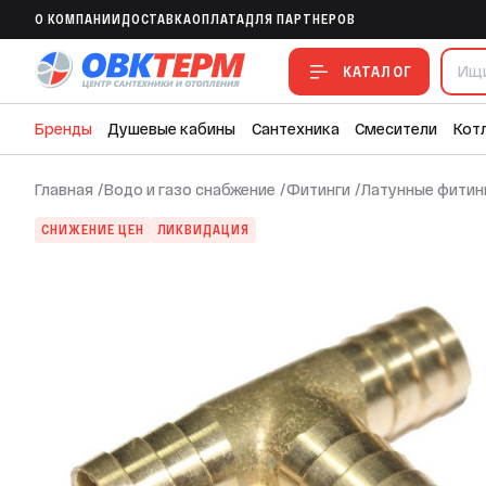
Тройник 18 ТСМ
O КОМПАНИИ
ДОСТАВКА
ОПЛАТА
ДЛЯ ПАРТНЕРОВ
В ИЗБРАННОЕ
В СРАВНЕНИЕ
В СМЕТУ
КАТАЛОГ
Бренды
Душевые кабины
Сантехника
Смесители
Кот
Главная
/
Водо и газо снабжение
/
Фитинги
/
Латунные фитин
СНИЖЕНИЕ ЦЕН
ЛИКВИДАЦИЯ