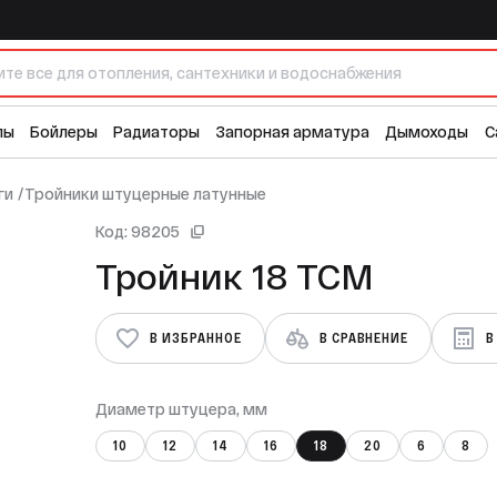
лы
Бойлеры
Радиаторы
Запорная арматура
Дымоходы
С
ги
/
Тройники штуцерные латунные
Код: 98205
Тройник 18 ТСМ
В ИЗБРАННОЕ
В СРАВНЕНИЕ
В
Диаметр штуцера, мм
10
12
14
16
18
20
6
8