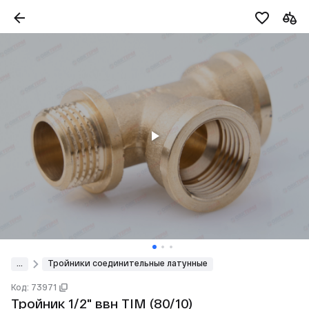
...
Тройники соединительные латунные
Код: 73971
Тройник 1/2" ввн TIM (80/10)