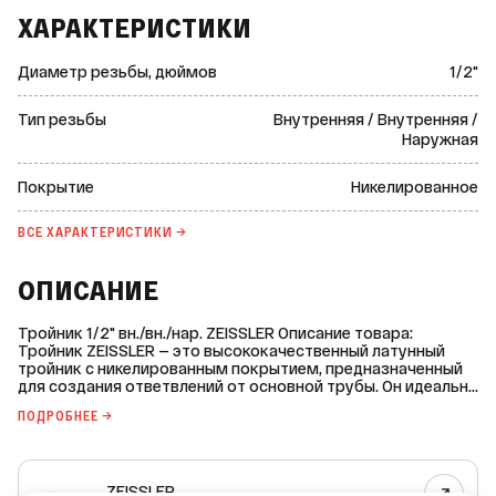
ХАРАКТЕРИСТИКИ
Диаметр резьбы, дюймов
1/2"
Тип резьбы
Внутренняя / Внутренняя /
Наружная
Покрытие
Никелированное
ВСЕ ХАРАКТЕРИСТИКИ →
ОПИСАНИЕ
Тройник 1/2" вн./вн./нар. ZEISSLER Описание товара:
Тройник ZEISSLER — это высококачественный латунный
тройник с никелированным покрытием, предназначенный
для создания ответвлений от основной трубы. Он идеально
подходит для систем водоснабжения и отопления.
ПОДРОБНЕЕ →
Характеристики: * Тип резьбы: внутренняя/внутренняя/
наружная. * Диаметр резьбы: 1/2 дюйма. * Материал: латунь
CW617N. * Покрытие: никелированное. * Рабочее давление:
до 40 бар. * Максимальная рабочая температура: до +120
ZEISSLER
°C. Тройники ZEISSLER отличаются высокой прочностью и