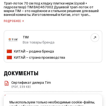
Трап-лоток 70 см под кладку плитки нерж (сухой +
гидрозатвор) TIM BAD457002 Душевой трап-лоток от
марки TIM — это надёжное и стильное решение для вашей
ванной комнаты. Изготовленный в Китае, этот трап
сочетает в себе высокое качество и функциональность.
ПОДРОБНЕЕ →
Основные характеристики: - Тип затвора: сухой затвор +
гидрозатвор. - Вид выхода: горизонтальный. - Длина: 700
мм. - Ширина: 70 мм. - Диаметр выхода: 40 мм. - Наличие
перехода: да. - Диаметр перехода: 40 / 50 мм. - Монтаж: в
TIM
пол. - Материал корпуса: нержавеющая сталь. - Материал
решётки: нержавеющая сталь. - Решётка под плитку: да. -
Все товары бренда
Цвет: хром. Преимущества: - Прочный и долговечный
материал: нержавеющая сталь устойчива к коррозии и
КИТАЙ — родина бренда
механическим повреждениям. - Стильный дизайн:
хромированный цвет гармонично впишется в любой
КИТАЙ — страна производства
интерьер. - Удобство монтажа: трап легко
устанавливается в пол, что позволяет создать ровную и
эстетичную поверхность. - Эффективность: двойной тип
затвора обеспечивает надёжную защиту от запахов и
ДОКУМЕНТЫ
засоров. Трап-лоток TIM BAD457002 — это идеальное
решение для тех, кто ценит качество, надёжность и
Сертификат дилера Tim
эстетику.
(PDF, 239 KB)
Декларация о соответствии трапы ТИМ
(PDF, 219 KB)
Мы используем только необходимые cookie-файлы,