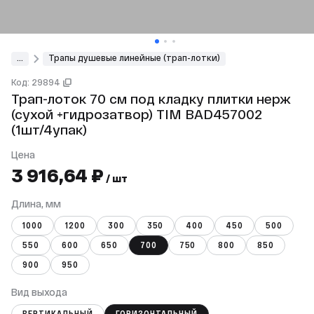
...
Трапы душевые линейные (трап-лотки)
Код: 29894
Трап-лоток 70 см под кладку плитки нерж
(сухой +гидрозатвор) TIM BAD457002
(1шт/4упак)
Цена
3 916,64 ₽
/ шт
Длина, мм
1000
1200
300
350
400
450
500
550
600
650
700
750
800
850
900
950
Вид выхода