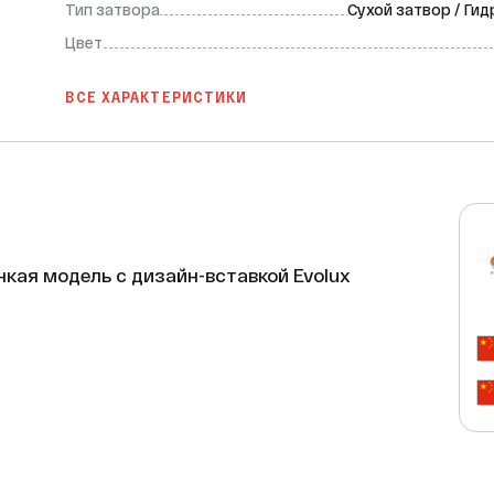
Тип затвора
Сухой затвор / Ги
Цвет
ВСЕ ХАРАКТЕРИСТИКИ
кая модель с дизайн-вставкой Evolux 
 ванной комнаты — линейный трап-лоток 
ль с дизайн-вставкой Evolux Slim станет 
евой зоны, но и стильным дополнением 