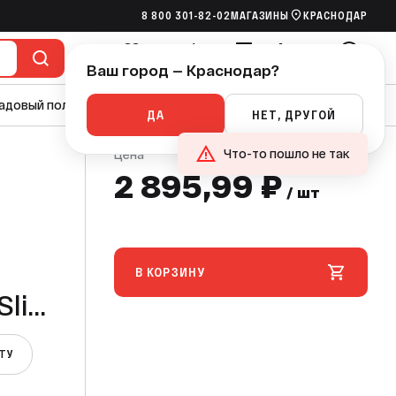
8 800 301-82-02
МАГАЗИНЫ
КРАСНОДАР
895,99 ₽
В КОРЗИНУ
/ шт
Ваш город — Краснодар?
Избранное
Сравнение
Сметы
Корзина
Войти
адовый полив
Насосы
Канализация
Ручной инструмент
ДА
НЕТ, ДРУГОЙ
Что-то пошло не так
Цена
2 895,99 ₽
/ шт
В КОРЗИНУ
Slim
ЕТУ