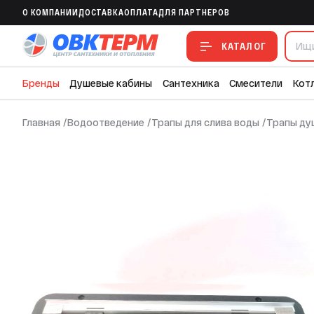
O КОМПАНИИ
ДОСТАВКА
ОПЛАТА
ДЛЯ ПАРТНЕРОВ
В ИЗБРАННОЕ
В СРАВНЕНИЕ
В СМЕТУ
КАТАЛОГ
Бренды
Душевые кабины
Сантехника
Смесители
Кот
Главная
/
Водоотведение
/
Трапы для слива воды
/
Трапы ду