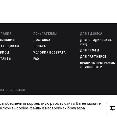
МПАНИЯ
ПОКУПАТЕЛЯМ
ДЛЯ БИЗНЕСА
КОМПАНИИ
ДОСТАВКА
ДЛЯ ЮРИДИЧЕСКИХ
ЛИЦ
СТАВЩИКАМ
ОПЛАТА
ДЛЯ ПРОФИ
РВИСЫ
УСЛОВИЯ ВОЗВРАТА
ДЛЯ ПАРТНЕРОВ
НТАКТЫ
FAQ
ПРАВИЛА ПРОГРАММЫ
ЛОЯЛЬНОСТИ
ЗАТЬСЯ С НАМИ
00 301-82-02
— ОПЕРАТОР ИНТЕРНЕТ-МАГАЗИНА
78 136-72-49
— ГОРЯЧАЯ ЛИНИЯ
бы обеспечить корректную работу сайта. Вы не можете
тключить cookie-файлы в настройках браузера.
KAZ@OVK-TERM.RU