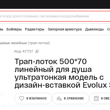
Трап-лоток 500*70 линейный для душа ультратонкая модель с дизайн-вставкой Evolux Slim (1шт/4шт упак)
2 
лы
Бойлеры
Радиаторы
Запорная арматура
Дымоходы
С
шевые линейные (трап-лотки)
Код: 47737
Трап-лоток 500*70
линейный для душа
ультратонкая модель с
дизайн-вставкой Evolux 
(1шт/4шт упак)
В ИЗБРАННОЕ
В СРАВНЕНИЕ
В СМ