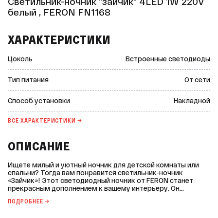
Светильник-ночник "зайчик" 4LED 1W 220V
белый , FERON FN1168
ХАРАКТЕРИСТИКИ
Цоколь
Встроенные светодиоды
Тип питания
От сети
Способ установки
Накладной
ВСЕ ХАРАКТЕРИСТИКИ →
ОПИСАНИЕ
Ищете милый и уютный ночник для детской комнаты или
спальни? Тогда вам понравится светильник-ночник
«Зайчик»! Этот светодиодный ночник от FERON станет
прекрасным дополнением к вашему интерьеру. Он
выполнен из качественного ABS-пластика, который
ПОДРОБНЕЕ →
обеспечивает долговечность и безопасность
использования. Светильник имеет мощность всего 0,5 Вт,