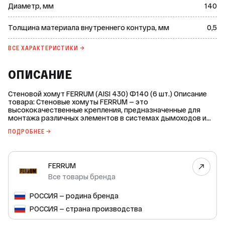
Диаметр, мм
140
Толщина материала внутреннего контура, мм
0,5
ВСЕ ХАРАКТЕРИСТИКИ →
ОПИСАНИЕ
Стеновой хомут FERRUM (AISI 430) Ф140 (6 шт.) Описание
товара: Стеновые хомуты FERRUM — это
высококачественные крепления, предназначенные для
монтажа различных элементов в системах дымоходов и
других конструкциях. Они изготовлены из нержавеющей
ПОДРОБНЕЕ →
стали марки AISI 430, что обеспечивает им высокую
прочность и долговечность. Основные характеристики: *
Марка: FERRUM. * Страна-производитель: не указана. * Вид
номенклатуры: крепления (хомуты) моносистемы. *
FERRUM
Материал: нержавеющая сталь. * Монтаж: стеновой. *
Серия дымоходной системы: универсальная. * Тип
Все товары бренда
элемента: универсальный. Хомуты подходят для
использования с различными типами дымоходных систем
РОССИЯ — родина бренда
и могут быть установлены на любые поверхности. Они
обеспечивают надёжное крепление элементов и
РОССИЯ — страна производства
предотвращают их смещение или деформацию. В
комплекте поставляется 6 штук хомутов, что позволяет