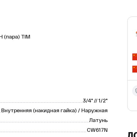
 (пара) TIM

IM — это надёжное и качественное 
ый из прочной латуни марки CW617N, 
устойчивость к коррозии. 
тичный внешний вид и дополнительную 
3/4" // 1/2"
жная.

Внутренняя (накидная гайка) / Наружная
Латунь


CW617N
Д