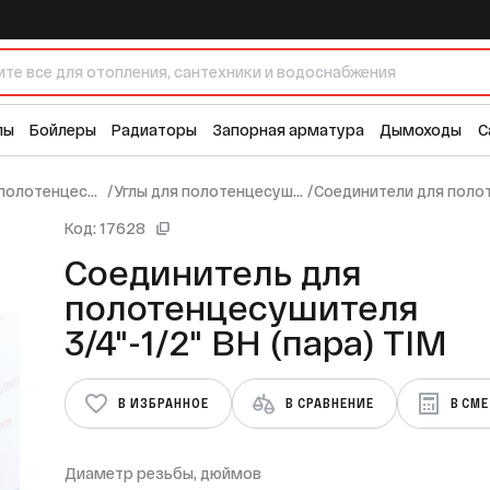
4"-1/2" ВН (пара) TIM
7
лы
Бойлеры
Радиаторы
Запорная арматура
Дымоходы
С
Комплектующие для полотенцесушителей
/
Углы для полотенцесушителей
/
Код: 17628
Соединитель для
полотенцесушителя
3/4"-1/2" ВН (пара) TIM
В ИЗБРАННОЕ
В СРАВНЕНИЕ
В СМ
Диаметр резьбы, дюймов