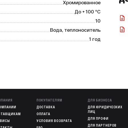
Хромированное
жатели — 2 шт.

До + 100 °С
10
Вода, теплоноситель
1 год
личное решение для тех, кто ценит 
МПАНИЯ
ПОКУПАТЕЛЯМ
ДЛЯ БИЗНЕСА
КОМПАНИИ
ДОСТАВКА
ДЛЯ ЮРИДИЧЕСКИХ
ЛИЦ
СТАВЩИКАМ
ОПЛАТА
ДЛЯ ПРОФИ
РВИСЫ
УСЛОВИЯ ВОЗВРАТА
ДЛЯ ПАРТНЕРОВ
НТАКТЫ
FAQ