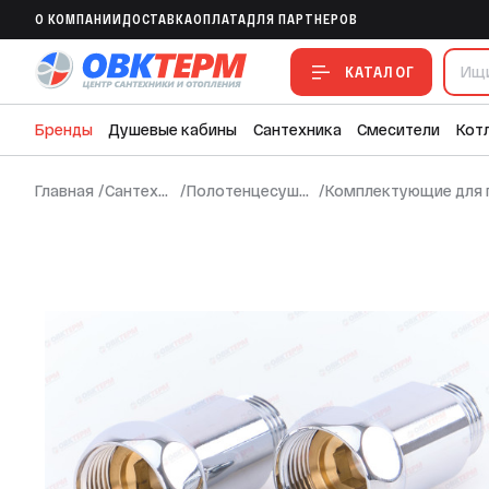
Соединитель для полотенцесушителя 3/
O КОМПАНИИ
ДОСТАВКА
ОПЛАТА
ДЛЯ ПАРТНЕРОВ
В ИЗБРАННОЕ
В СРАВНЕНИЕ
В СМЕТУ
КАТАЛОГ
Бренды
Душевые кабины
Сантехника
Смесители
Кот
Главная
/
Сантехника
/
Полотенцесушители
/