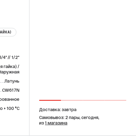
ГАЙКА)
3/4" // 1/2"
 гайка) /
Наружная
Латунь
CW617N
рованное
о + 100 °С
Доставка: завтра
Самовывоз: 2 пары, сегодня,
из
1 магазина