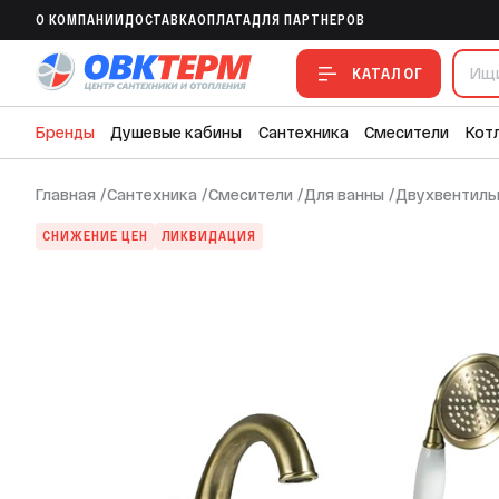
Смеситель в борт ванны GAPPO G1189-4 
O КОМПАНИИ
ДОСТАВКА
ОПЛАТА
ДЛЯ ПАРТНЕРОВ
В ИЗБРАННОЕ
В СРАВНЕНИЕ
В СМЕТУ
КАТАЛОГ
Бренды
Душевые кабины
Сантехника
Смесители
Кот
Главная
/
Сантехника
/
Смесители
/
Для ванны
/
Двухвентильн
СНИЖЕНИЕ ЦЕН
ЛИКВИДАЦИЯ