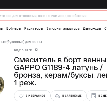
латунь /бронза, керам/буксы, лейка 1 реж.
20 
лы
Бойлеры
Радиаторы
Запорная арматура
Дымоходы
С
ые (буксовые) для ванны
Код: 30076
Смеситель в борт ванны
GAPPO G1189-4 латунь /
бронза, керам/буксы, ле
1 реж.
В ИЗБРАННОЕ
В СРАВНЕНИЕ
В СМ