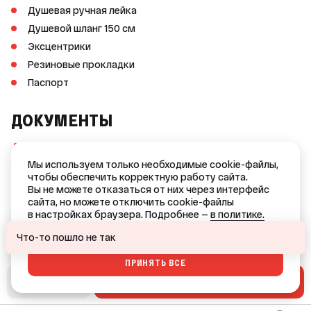
Душевая ручная лейка
Душевой шланг 150 см
Эксцентрики
Резиновые прокладки
Паспорт
ДОКУМЕНТЫ
Сертификат соответствия №0443263
(PDF, 996 KB)
Мы используем только необходимые cookie-файлы,
чтобы обеспечить корректную работу сайта.
Гарантийный талон №1
Вы не можете отказаться от них через интерфейс
(PDF, 518 KB)
сайта, но можете отключить cookie-файлы
в настройках браузера. Подробнее —
в политике.
Ваш город — Краснодар?
ОТКАЗАТЬСЯ
Что-то пошло не так
ПРИНЯТЬ ВСЕ
ДА
НЕТ, ДРУГОЙ
В СМЕТУ
В КОРЗИНУ