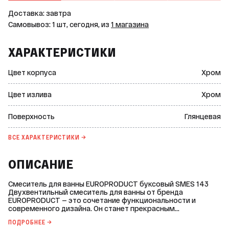
Доставка: завтра
Самовывоз: 1 шт, сегодня, из
1 магазина
ХАРАКТЕРИСТИКИ
Цвет корпуса
Хром
Цвет излива
Хром
Поверхность
Глянцевая
ВСЕ ХАРАКТЕРИСТИКИ →
ОПИСАНИЕ
Смеситель для ванны EUROPRODUCT буксовый SMES 143
Двухвентильный смеситель для ванны от бренда
EUROPRODUCT — это сочетание функциональности и
современного дизайна. Он станет прекрасным
дополнением к вашей ванной комнате. Основные
ПОДРОБНЕЕ →
характеристики: * Цвет: хром; * Механизм: керамическая