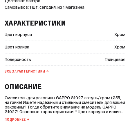
Доставка: завтра
Самовывоз: 1 шт, сегодня, из
1 магазина
ХАРАКТЕРИСТИКИ
Цвет корпуса
Хром
Цвет излива
Хром
Поверхность
Глянцевая
ВСЕ ХАРАКТЕРИСТИКИ →
ОПИСАНИЕ
Смеситель для раковины GAPPO G1027 латунь/хром (Ø35,
на гайке) Ищете надёжный и стильный смеситель для вашей
раковины? Тогда обратите внимание на модель GAPPO
G1027! Основные характеристики: * Цвет корпуса и излива:
хром. * Поверхность: глянцевая. * Материал корпуса:
ПОДРОБНЕЕ →
латунь. * Монтаж: встраиваемый. * Способ монтажа: гайка. *
Наличие излива: да. * Вид излива: прямой, литой в корпус. *