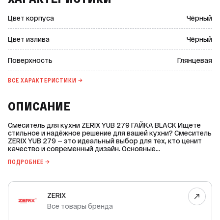
Цвет корпуса
Чёрный
Цвет излива
Чёрный
Поверхность
Глянцевая
ВСЕ ХАРАКТЕРИСТИКИ →
ОПИСАНИЕ
Смеситель для кухни ZERIX YUB 279 ГАЙКА BLACK Ищете
стильное и надёжное решение для вашей кухни? Смеситель
ZERIX YUB 279 — это идеальный выбор для тех, кто ценит
качество и современный дизайн. Основные
характеристики: * Цвет корпуса и излива: чёрный. *
ПОДРОБНЕЕ →
Поверхность: глянцевая. * Материал корпуса: цинковый
сплав. * Монтаж: на мойку или столешницу. * Способ
монтажа: на гайку. * Вид излива: округлый С-образный. *
Вращение излива: поворотный. * Тип ручки: «лодочка», цвет
ZERIX
— чёрный. * Управление подачей воды: рычажное
(картридж). * Тип картриджа: керамический, диаметр — 40
Все товары бренда
мм. * Подводка воды: гибкая, длина — 400 мм. * Диаметр
подключения подвода воды: 1/2 дюйма. * Количество