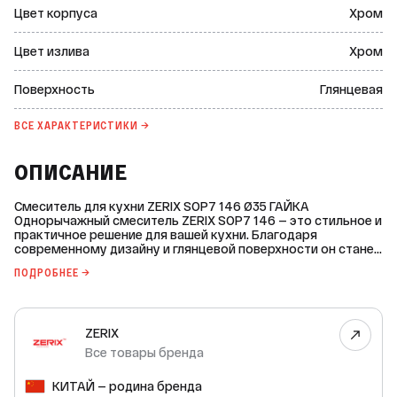
Цвет корпуса
Хром
Цвет излива
Хром
Поверхность
Глянцевая
ВСЕ ХАРАКТЕРИСТИКИ →
ОПИСАНИЕ
Смеситель для кухни ZERIX SOP7 146 Ø35 ГАЙКА
Однорычажный смеситель ZERIX SOP7 146 — это стильное и
практичное решение для вашей кухни. Благодаря
современному дизайну и глянцевой поверхности он станет
настоящим украшением интерьера. Основные
ПОДРОБНЕЕ →
характеристики: * Цвет корпуса и излива: хром. * Материал
корпуса: цинковый сплав. * Монтаж: на мойку или
столешницу. * Способ монтажа: на гайку. * Вид излива:
трубчатый G-образный. * Вращение излива: поворотный. *
ZERIX
Тип ручки: «лодочка». * Управление подачей воды:
рычажное (картридж). * Тип картриджа: керамический,
Все товары бренда
диаметр — 35 мм. * Подводка воды: гибкая, длина — 400 мм.
* Диаметр подключения подвода воды: 1/2 дюйма. *
КИТАЙ — родина бренда
Количество отверстий для монтажа: 1. * Комплект