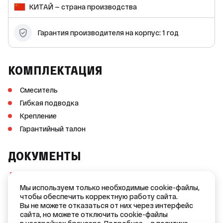
крепления смесителя: в наличии. Преимущества: *
КИТАЙ — страна производства
Соответствие ГОСТ 25809-2019. * Гарантия производителя
на корпус и комплектующие — 1 год. * Совместимость с
проточным водонагревателем. В комплекте вы найдёте
Гарантия производителя на корпус: 1 год
всё необходимое для установки смесителя: гибкую
подводку, крепление и гарантийный талон. Приобретайте
смеситель для кухни ZERIX SOP7 146 и наслаждайтесь его
надёжностью и удобством в использовании!
КОМПЛЕКТАЦИЯ
Смеситель
Гибкая подводка
Крепление
Гарантийный талон
ДОКУМЕНТЫ
Сертификат соответствия №0443263
(PDF, 996 KB)
Мы используем только необходимые cookie-файлы,
чтобы обеспечить корректную работу сайта.
Гарантийный талон №1
Вы не можете отказаться от них через интерфейс
(PDF, 518 KB)
сайта, но можете отключить cookie-файлы