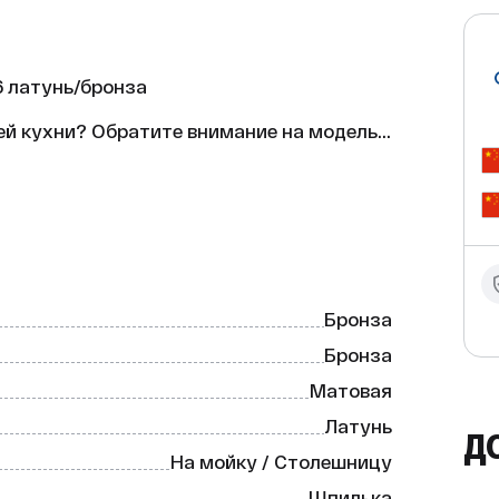
 латунь/бронза

й кухни? Обратите внимание на модель 
 дополнением к вашей кухонной мойке и 
Бронза
Бронза
Матовая
Латунь
Д
На мойку / Столешницу
 (кран-буксы).

Шпилька