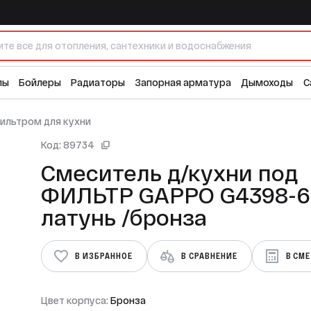
 G4398-6 латунь /бронза
12 
лы
Бойлеры
Радиаторы
Запорная арматура
Дымоходы
С
ильтром для кухни
Код: 89734
Смеситель д/кухни под
ФИЛЬТР GAPPO G4398-6
латунь /бронза
В ИЗБРАННОЕ
В СРАВНЕНИЕ
В СМ
Цвет корпуса:
Бронза