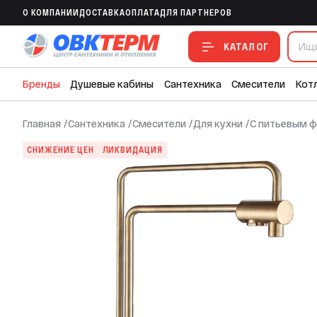
Смеситель д/кухни под ФИЛЬТР GAPPO
O КОМПАНИИ
ДОСТАВКА
ОПЛАТА
ДЛЯ ПАРТНЕРОВ
В ИЗБРАННОЕ
В СРАВНЕНИЕ
В СМЕТУ
КАТАЛОГ
Бренды
Душевые кабины
Сантехника
Смесители
Кот
Главная
/
Сантехника
/
Смесители
/
Для кухни
/
С питьевым ф
СНИЖЕНИЕ ЦЕН
ЛИКВИДАЦИЯ