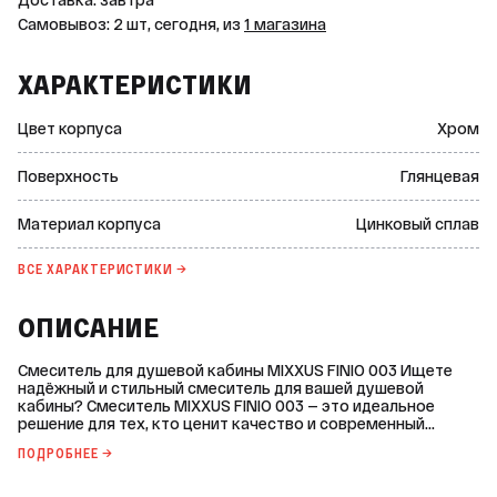
Доставка: завтра
Самовывоз: 2 шт, сегодня, из
1 магазина
ХАРАКТЕРИСТИКИ
Цвет корпуса
Хром
Поверхность
Глянцевая
Материал корпуса
Цинковый сплав
ВСЕ ХАРАКТЕРИСТИКИ →
ОПИСАНИЕ
Смеситель для душевой кабины MIXXUS FINIO 003 Ищете
надёжный и стильный смеситель для вашей душевой
кабины? Смеситель MIXXUS FINIO 003 — это идеальное
решение для тех, кто ценит качество и современный
дизайн. Основные характеристики: * Вид: однорычажный
ПОДРОБНЕЕ →
(картриджный) для душа. * Марка: MIXXUS. * Страна-
производитель: Китай. * Цвет корпуса: хром. * Поверхность:
глянцевая. * Управление: рычажное. * Монтаж: на стену. *