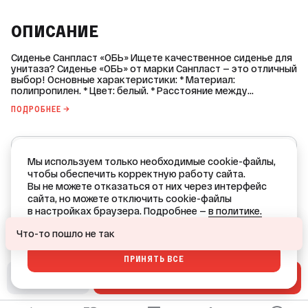
ОПИСАНИЕ
Сиденье Санпласт «ОБЬ» Ищете качественное сиденье для
унитаза? Сиденье «ОБЬ» от марки Санпласт — это отличный
выбор! Основные характеристики: * Материал:
полипропилен. * Цвет: белый. * Расстояние между
креплениями: 160 мм. * Комплектация: сиденье + крышка — 1
ПОДРОБНЕЕ →
шт., крепление, паспорт изделия. * Размеры (без упаковки):
ширина — 355 мм, глубина — 458 мм. Сиденье «ОБЬ» не
имеет функций микролифта (Soft Close), быстросъёмного
механизма (Clip Up) и подогрева, но при этом обеспечивает
Санпласт
надёжную фиксацию благодаря креплению в комплекте.
Мы используем только необходимые cookie-файлы,
Оно станет практичным дополнением вашего санузла.
Все товары бренда
чтобы обеспечить корректную работу сайта.
Вы не можете отказаться от них через интерфейс
РОССИЯ — страна производства
сайта, но можете отключить cookie-файлы
в настройках браузера. Подробнее —
в политике.
Ваш город — Краснодар?
ОТКАЗАТЬСЯ
Что-то пошло не так
ПРИНЯТЬ ВСЕ
ДА
НЕТ, ДРУГОЙ
В СМЕТУ
В КОРЗИНУ