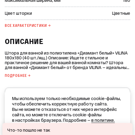
Максимальная ширина, мм
180
Цвет шторки
Цветные
ВСЕ ХАРАКТЕРИСТИКИ →
ОПИСАНИЕ
Штора для ванной из полиэтилена «Диамант белый» VILINA
180x180 (40 шт./ящ.) Описание: Ищете стильное и
практичное решение для вашей ванной комнаты? Штора
для ванной «Диамант белый» от бренда VILINA — идеальный
выбор! Эта шторка изготовлена из качественного
ПОДРОБНЕЕ →
полиэтилена, который обеспечивает долговечность и
надёжность. Цветные оттенки придают интерьеру ванной
комнаты яркость и свежесть. Преимущества: * Материал:
полиэтилен высокой прочности. * Цвет: цветные оттенки,
VILINA
которые подчеркнут стиль вашей ванной комнаты. *
Мы используем только необходимые cookie-файлы,
Комплектация: в комплекте с шторкой идут 12 колец, что
Все товары бренда
чтобы обеспечить корректную работу сайта.
упрощает процесс установки. * Плотность: 38 г/кв.м —
Вы не можете отказаться от них через интерфейс
оптимальный показатель для обеспечения надёжной
РОССИЯ — страна производства
сайта, но можете отключить cookie-файлы
защиты от брызг воды. Характеристики: * Размер: 180 x 180
в настройках браузера. Подробнее —
в политике.
мм. * Ширина без упаковки: 180 мм. * Высота без упаковки:
180 мм.
Ваш город — Краснодар?
ОТКАЗАТЬСЯ
Что-то пошло не так