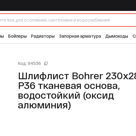
я основа, водостойкий (оксид алюминия)
лы
Бойлеры
Радиаторы
Запорная арматура
Дымоходы
С
Код: 94536
Шлифлист Bohrer 230x2
P36 тканевая основа,
водостойкий (оксид
алюминия)