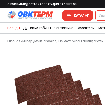
O КОМПАНИИ
ДОСТАВКА
ОПЛАТА
ДЛЯ ПАРТНЕРОВ
Шлифлист Bohrer 230x280 P36 тканева
КАТАЛОГ
Бренды
Душевые кабины
Сантехника
Смесители
Кот
Главная
/
Инструмент
/
Расходные материалы
/
Шлифлисты