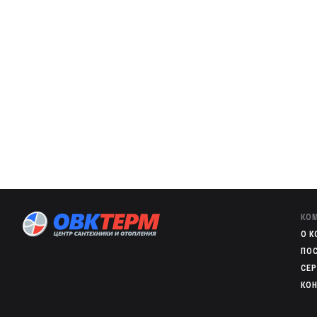
КО
O 
ПО
СЕ
КО