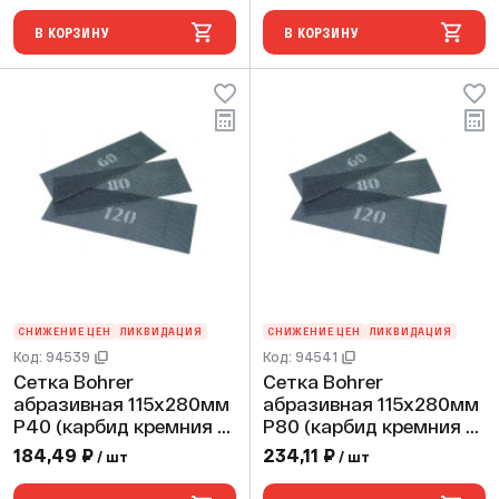
В КОРЗИНУ
В КОРЗИНУ
СНИЖЕНИЕ ЦЕН
ЛИКВИДАЦИЯ
СНИЖЕНИЕ ЦЕН
ЛИКВИДАЦИЯ
Код: 94539
Код: 94541
Сетка Bohrer
Сетка Bohrer
абразивная 115х280мм
абразивная 115х280мм
P40 (карбид кремния с
P80 (карбид кремния с
кварцем) водостойкая
кварцем) водостойкая
184,49 ₽
234,11 ₽
/ шт
/ шт
двусторонняя (10 шт)
двусторонняя (10 шт)