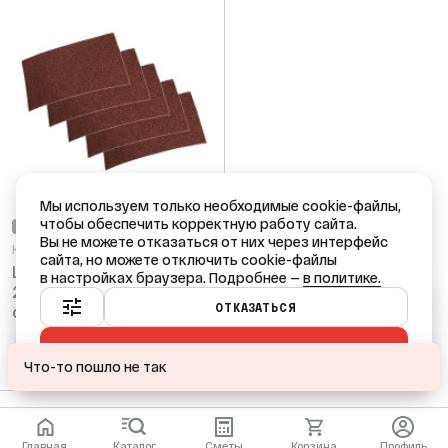
Мы используем только необходимые cookie-файлы,
чтобы обеспечить корректную работу сайта.
НЕТ В НАЛИЧИИ
Вы не можете отказаться от них через интерфейс
Код: 94536
сайта, но можете отключить cookie-файлы
Шлифлист Bohrer
в настройках браузера. Подробнее —
в политике.
230x280 P36 тканевая
Ваш город — Краснодар?
ОТКАЗАТЬСЯ
основа, водостойкий
(оксид алюминия)
ПРИНЯТЬ ВСЕ
ДА
НЕТ, ДРУГОЙ
ПОДОБРАТЬ АНАЛОГ
Что-то пошло не так
Главная
Каталог
Сметы
Корзина
Профиль