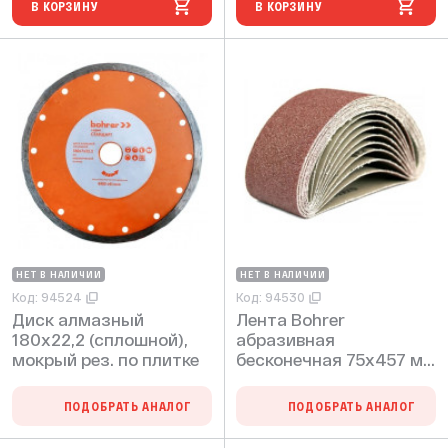
В КОРЗИНУ
В КОРЗИНУ
НЕТ В НАЛИЧИИ
НЕТ В НАЛИЧИИ
Код: 94524
Код: 94530
Диск алмазный
Лента Bohrer
180х22,2 (сплошной),
абразивная
мокрый рез. по плитке
бесконечная 75х457 мм
Р40 (прокаленный
оксид алюминия)
ПОДОБРАТЬ АНАЛОГ
ПОДОБРАТЬ АНАЛОГ
(250/10)