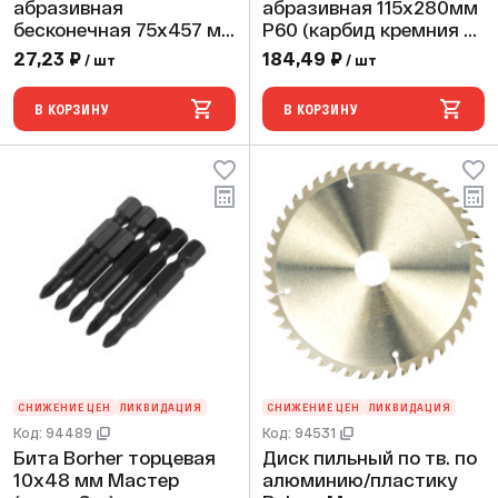
абразивная
абразивная 115х280мм
бесконечная 75х457 мм
P60 (карбид кремния с
Р60 (прокаленный
кварцем) водостойкая
27,23 ₽
184,49 ₽
/ шт
/ шт
оксид алюминия)
двусторонняя (10 шт)
(250/10)
В КОРЗИНУ
В КОРЗИНУ
СНИЖЕНИЕ ЦЕН
ЛИКВИДАЦИЯ
СНИЖЕНИЕ ЦЕН
ЛИКВИДАЦИЯ
Код: 94489
Код: 94531
Бита Borher торцевая
Диск пильный по тв. по
10х48 мм Мастер
алюминию/пластику