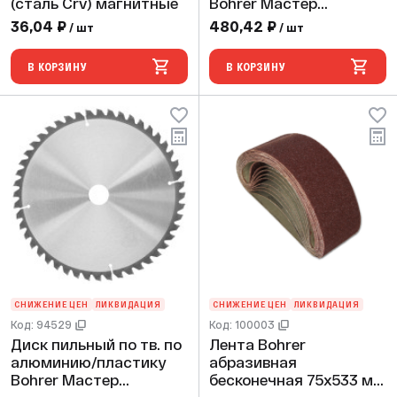
(сталь Crv) магнитные
Bohrer Мастер
190х30/20 мм 48Т
36,04 ₽
480,42 ₽
/ шт
/ шт
зубьев
В КОРЗИНУ
В КОРЗИНУ
СНИЖЕНИЕ ЦЕН
ЛИКВИДАЦИЯ
СНИЖЕНИЕ ЦЕН
ЛИКВИДАЦИЯ
Код: 94529
Код: 100003
Диск пильный по тв. по
Лента Bohrer
алюминию/пластику
абразивная
Bohrer Мастер
бесконечная 75х533 мм