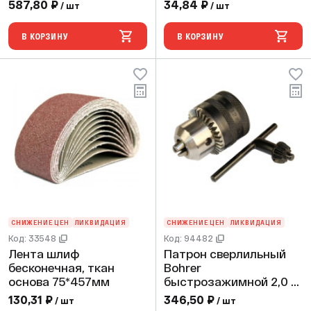
190х30/20 мм 64Т зуба
Р80 (прокаленный
587,80 ₽
34,84 ₽
/ шт
/ шт
оксид алюминия)
(250/10)
В КОРЗИНУ
В КОРЗИНУ
СНИЖЕНИЕ ЦЕН
ЛИКВИДАЦИЯ
СНИЖЕНИЕ ЦЕН
ЛИКВИДАЦИЯ
Код: 33548
Код: 94482
Лента шлиф
Патрон сверлильный
бесконечная, ткан
Bohrer
основа 75*457мм
быстрозажимной 2,0 -
13,0 мм(посадка 1/2"
130,31 ₽
346,50 ₽
/ шт
/ шт
-20UNF) (в блистере)