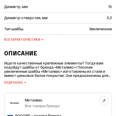
Диаметр, мм
15
Диаметр отверстия, мм
5,3
Тип шайбы
Увеличенная
ВСЕ ХАРАКТЕРИСТИКИ →
ОПИСАНИЕ
Ищете качественные крепёжные элементы? Тогда вам
подойдут шайбы от бренда «Металвис»! Плоские
увеличенные шайбы «Металвис» изготовлены из стали и
имеют цинковое белое покрытие. Они предназначены для
использования с крепежом и обеспечивают равномерное
ПОДРОБНЕЕ →
распределение нагрузки на поверхность. Выбирайте
надёжные крепёжные решения от «Металвис». Наши шайбы
помогут обеспечить долговечность и безопасность
вашего проекта!
Металвис
Все товары бренда
РОССИЯ — родина бренда