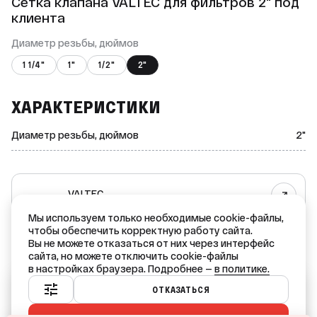
Сетка клапана VALTEC для фильтров 2" под
клиента
Диаметр резьбы, дюймов
1 1/4"
1"
1/2"
2"
ХАРАКТЕРИСТИКИ
Диаметр резьбы, дюймов
2"
VALTEC
Все товары бренда
Мы используем только необходимые cookie-файлы,
чтобы обеспечить корректную работу сайта.
ИТАЛИЯ — родина бренда
Вы не можете отказаться от них через интерфейс
КИТАЙ — страна производства
сайта, но можете отключить cookie-файлы
в настройках браузера. Подробнее —
в политике.
Ваш город — Краснодар?
ОТКАЗАТЬСЯ