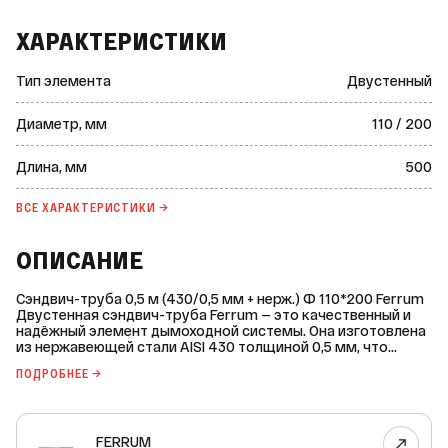
ХАРАКТЕРИСТИКИ
Тип элемента
Двустенный
Диаметр, мм
110 / 200
Длина, мм
500
ВСЕ ХАРАКТЕРИСТИКИ →
ОПИСАНИЕ
Сэндвич-труба 0,5 м (430/0,5 мм + нерж.) Ф 110*200 Ferrum
Двустенная сэндвич-труба Ferrum — это качественный и
надёжный элемент дымоходной системы. Она изготовлена
из нержавеющей стали AISI 430 толщиной 0,5 мм, что
обеспечивает долговечность и устойчивость к высоким
ПОДРОБНЕЕ →
температурам. Основные характеристики: * Длина: 500 мм.
* Марка стали: AISI 430. * Материал: нержавеющая сталь. *
Рабочая температура: до 450 °С. * Режим: сухой. * Серия
дымоходной системы: Ferrum GS 30-50. * Сфера
FERRUM
применения: для теплогенераторов на газовом топливе. *