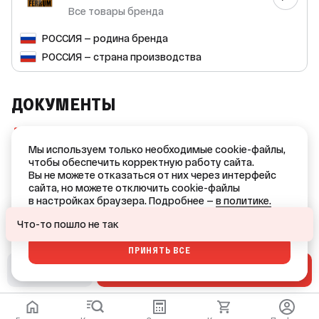
Тип элемента: двустенный. * Толщина материала внешнего
Все товары бренда
контура: 0,5 мм. * Толщина материала внутреннего
контура: 0,5 мм. Сэндвич-труба Ferrum идеально подходит
РОССИЯ — родина бренда
для использования с теплогенераторами на газовом
топливе и обеспечивает эффективную и безопасную
РОССИЯ — страна производства
работу вашей отопительной системы.
ДОКУМЕНТЫ
Сертификат соответствия ССБК RU.ПБ34.Н00182
(PDF, 378 KB)
Мы используем только необходимые cookie-файлы,
чтобы обеспечить корректную работу сайта.
Сертификат соответствия №RU.НЕ42.Н07038
Вы не можете отказаться от них через интерфейс
(PNG, 1.0 MB)
сайта, но можете отключить cookie-файлы
в настройках браузера. Подробнее —
в политике.
Ваш город — Краснодар?
ОТКАЗАТЬСЯ
Что-то пошло не так
ПРИНЯТЬ ВСЕ
ДА
НЕТ, ДРУГОЙ
В СМЕТУ
В КОРЗИНУ