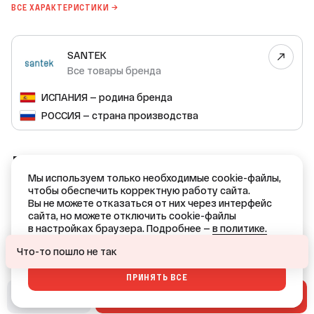
ВСЕ ХАРАКТЕРИСТИКИ →
SANTEK
Все товары бренда
ИСПАНИЯ — родина бренда
РОССИЯ — страна производства
ДОКУМЕНТЫ
Мы используем только необходимые cookie-файлы,
Сертификат соответствия №POCC
чтобы обеспечить корректную работу сайта.
RU.Я2331.04ПВК0.H01578
Вы не можете отказаться от них через интерфейс
(PDF, 552 KB)
сайта, но можете отключить cookie-файлы
в настройках браузера. Подробнее —
в политике.
Ваш город — Краснодар?
ОТКАЗАТЬСЯ
Что-то пошло не так
ПРИНЯТЬ ВСЕ
ДА
НЕТ, ДРУГОЙ
В СМЕТУ
В КОРЗИНУ