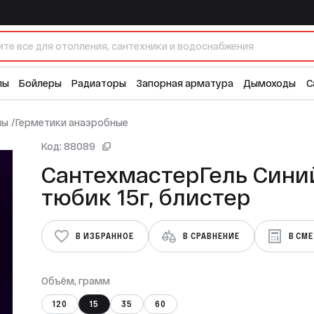
листер
лы
Бойлеры
Радиаторы
Запорная арматура
Дымоходы
С
лы
/
Герметики анаэробные
Код: 88089
СантехмастерГель Сини
тюбик 15г, блистер
В ИЗБРАННОЕ
В СРАВНЕНИЕ
В СМ
Объём, грамм
120
15
35
60