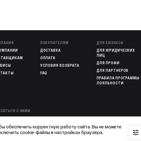
ную фиксацию, но при этом позволяет 
шних усилий.

 и надёжный выбор для тех, кто ценит 
ских систем.
МПАНИЯ
ПОКУПАТЕЛЯМ
ДЛЯ БИЗНЕСА
КОМПАНИИ
ДОСТАВКА
ДЛЯ ЮРИДИЧЕСКИХ
ЛИЦ
СТАВЩИКАМ
ОПЛАТА
ДЛЯ ПРОФИ
РВИСЫ
УСЛОВИЯ ВОЗВРАТА
ДЛЯ ПАРТНЕРОВ
НТАКТЫ
FAQ
ПРАВИЛА ПРОГРАММЫ
ЛОЯЛЬНОСТИ
ЗАТЬСЯ С НАМИ
00 301-82-02
— ОПЕРАТОР ИНТЕРНЕТ-МАГАЗИНА
78 136-72-49
— ГОРЯЧАЯ ЛИНИЯ
бы обеспечить корректную работу сайта. Вы не можете
тключить cookie-файлы в настройках браузера.
KAZ@OVK-TERM.RU