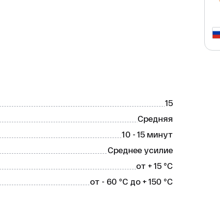
сийского производителя — это 
оединений. Он быстро застывает и 
е температур.

15
Средняя
10 - 15 минут
0 °C.

Среднее усилие
от + 15 °C
от - 60 °C до + 150 °C
мить время при монтаже.

т продукт универсальным для 