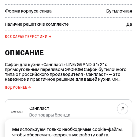
Форма корпуса слива
Бутылочная
Наличие решётки в комплекте
Да
ВСЕ ХАРАКТЕРИСТИКИ →
ОПИСАНИЕ
Сифон для кухни «Санпласт» LINE/GRAND 3 1/2" с
прямоугольным переливом ЭКОНОМ Сифон бутылочного
типа от российского производителя «Санпласт» — это
надёжное и практичное решение для вашей кухни. Он
изготовлен из высококачественного полипропилена, что
ПОДРОБНЕЕ →
обеспечивает долговечность и устойчивость к коррозии.
Основные характеристики: * Тип сифона: бутылочный. *
Диаметр выпуска: 3 1/2" (115 мм). * Диаметр решётки: 114
мм. * Диаметр подключения резьбы: 1 1/2". * Наличие
Санпласт
перелива: да, прямоугольный. * Материал втулки: пластик. *
Материал решётки: нержавеющая сталь. * Материал
Все товары бренда
сифона: полипропилен. * Форма корпуса слива:
бутылочная. * Тип затвора: гидрозатвор. * Возможность
РОССИЯ — страна производства
регулировки по высоте: да. * Габаритная высота сифона:
Мы используем только необходимые cookie-файлы,
225 / 260 мм. * Минимальная температура жидкости: +10 °C.
чтобы обеспечить корректную работу сайта.