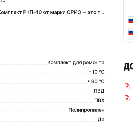
0

омплект РКП-40 от марки ОРИО — это то, 
Комплект для ремонта
Д
+ 10 °С
енно провести ремонт сифона, не 
+ 80 °C
ые детали и уплотнители уже включены в 
шением для вашего дома.

ПВД
ПВХ
остью. Выбирая этот комплект, вы 
Полипропилен
Да