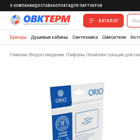
РКП-40 Комплект для ремонта №40
O КОМПАНИИ
ДОСТАВКА
ОПЛАТА
ДЛЯ ПАРТНЕРОВ
В ИЗБРАННОЕ
В СРАВНЕНИЕ
В СМЕТУ
КАТАЛОГ
Бренды
Душевые кабины
Сантехника
Смесители
Кот
Главная
/
Водоотведение
/
Сифоны
/
Комплектующие для си