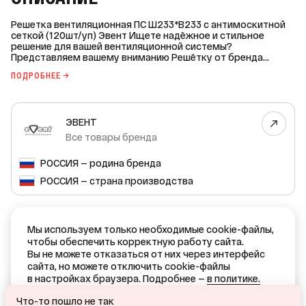
Решетка вентиляционная ПС Ш233*В233 с антимоскитной
сеткой (120шт/уп) Эвент Ищете надёжное и стильное
решение для вашей вентиляционной системы?
Представляем вашему вниманию Решётку от бренда
ЭВЕНТ — идеальный выбор! Основные характеристики: -
ПОДРОБНЕЕ →
Форма: квадратная. - Высота: 233 мм. - Ширина: 233 мм. -
Общая глубина: 9 мм. - Материал: ABS-пластик. - Цвет:
белый. - Область применения: бытовая. Вентиляционная
решётка ЭВЕНТ выполнена из качественного ABS-
ЭВЕНТ
пластика, который обеспечивает долговечность и
устойчивость к внешним воздействиям. Наклонные
Все товары бренда
жалюзи скрывают шахту вентиляции и придают ей
эстетичный вид. Белый цвет решётки легко впишется в
РОССИЯ — родина бренда
любой интерьер. Модель оснащена антимоскитной сеткой,
которая препятствует попаданию внутрь мусора, пыли,
РОССИЯ — страна производства
насекомых. Монтаж осуществляется с помощью клея или
саморезов. Закажите вентиляционную решётку ЭВЕНТ
прямо сейчас и наслаждайтесь чистым и свежим воздухом
в вашем доме или офисе!
ДОКУМЕНТЫ
Мы используем только необходимые cookie-файлы,
чтобы обеспечить корректную работу сайта.
Отказное письмо №2249 от 26.11.2018
Вы не можете отказаться от них через интерфейс
(PDF, 650 KB)
сайта, но можете отключить cookie-файлы
в настройках браузера. Подробнее —
в политике.
Ваш город — Краснодар?
ОТКАЗАТЬСЯ
Что-то пошло не так