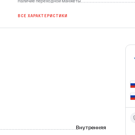
Наличие переходной манжеты
ВСЕ ХАРАКТЕРИСТИКИ
водителя RTP — это 
 используется для перехода с одной 
ции. Изготовлена из прочного и 
ет ей устойчивость к коррозии и 
Внутренняя
рукция обеспечивают долгий срок службы 