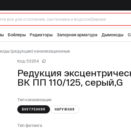
25, серый,G
лы
Бойлеры
Радиаторы
Запорная арматура
Дымоходы
С
ходы (редукции) канализационные
Код: 53254
Редукция эксцентричес
ВК ПП 110/125, серый,G
Тип канализации
ВНУТРЕННЯЯ
НАРУЖНАЯ
Тип фитинга