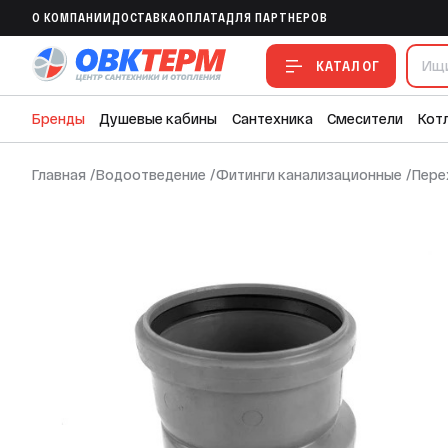
O КОМПАНИИ
ДОСТАВКА
ОПЛАТА
ДЛЯ ПАРТНЕРОВ
Редукция эксцентрическая ВК ПП 110/1
КАТАЛОГ
Бренды
Душевые кабины
Сантехника
Смесители
Кот
Главная
/
Водоотведение
/
Фитинги канализационные
/
Пере