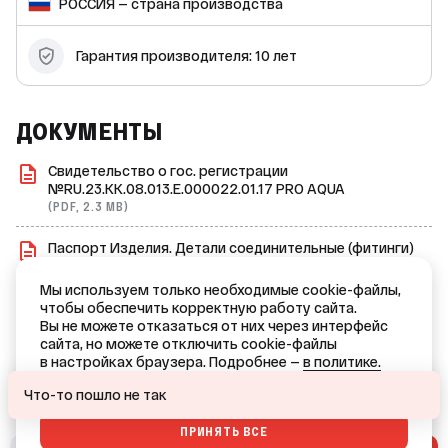
РОССИЯ — страна производства
Гарантия производителя: 10 лет
ДОКУМЕНТЫ
Свидетельство о гос. регистрации
№RU.23.KK.08.013.E.000022.01.17 PRO AQUA
(PDF, 2.3 MB)
Паспорт Изделия. Детали соединительные (фитинги)
из полипропилена Pro Aqua
(PDF, 2.0 MB)
Мы используем только необходимые cookie-файлы,
чтобы обеспечить корректную работу сайта.
Сертификат дилера Pro Aqua
Вы не можете отказаться от них через интерфейс
(PDF, 1.7 MB)
сайта, но можете отключить cookie-файлы
в настройках браузера. Подробнее —
в политике.
Ваш город — Краснодар?
ОТКАЗАТЬСЯ
Что-то пошло не так
ПРИНЯТЬ ВСЕ
ДА
НЕТ, ДРУГОЙ