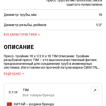
пресс труб из металлопластика и
сшитого полиэтилена
Диаметр трубы, мм
16
Диаметр резьбы, дюймов
1/2"
ВСЕ ХАРАКТЕРИСТИКИ →
ОПИСАНИЕ
Пресс-тройник 16 x 1/2 Н х 16 TIM Описание: Тройник
резьбовой пресс TIM — это высококачественный фитинг,
предназначенный для соединения труб в инженерных
системах. Изготовлен из прочной латуни марки CW617N,
что обеспечивает долговечность и надёжность в
ПОДРОБНЕЕ →
эксплуатации. Основные характеристики: * Диаметр трубы:
16 мм. * Диаметр резьбы: 1/2 дюйма. * Тип резьбы:
наружная. * Максимальная рабочая температура: +95 °C. *
Номинальное давление PN: 16 бар. * Материал: латунь. *
TIM
Материал уплотнительных колец: синтетический каучук
EPDM. * Материал гильзы: нержавеющая сталь AISI 304.
Все товары бренда
Преимущества: * Высокое качество материалов и
изготовления. * Долговечность и надёжность. * Простота
КИТАЙ — родина бренда
установки и эксплуатации. * Подходит для систем горячего