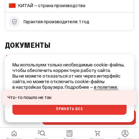
и холодного водоснабжения, а также отопления. Гарантия
КИТАЙ — страна производства
производителя: 1 год. Срок службы: 50 лет. Пресс-тройник
TIM — это надёжный и долговечный фитинг, который
обеспечит бесперебойную работу вашей инженерной
Гарантия производителя: 1 год
системы на долгие годы.
ДОКУМЕНТЫ
Сертификат дилера Tim
(PDF, 239 KB)
Мы используем только необходимые cookie-файлы,
чтобы обеспечить корректную работу сайта.
Декларация соответствия №ИЛ03-21225
Вы не можете отказаться от них через интерфейс
(PDF, 4.0 MB)
сайта, но можете отключить cookie-файлы
в настройках браузера. Подробнее —
в политике.
Ваш город — Краснодар?
ОТКАЗАТЬСЯ
Что-то пошло не так
ПРИНЯТЬ ВСЕ
ДА
НЕТ, ДРУГОЙ
В СМЕТУ
В КОРЗИНУ