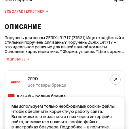
ВСЕ ХАРАКТЕРИСТИКИ →
ОПИСАНИЕ
Поручень для ванны ZERIX LR1717 (Z1521) Ищете надёжный и
стильный поручень для ванны? Поручень ZERIX LR1717 —
это идеальное решение для вашей ванной комнаты.
Основные характеристики: * Форма: угловая. * Цвет: хром. *
Материал: нержавеющая сталь. * Структура поверхности:
ПОДРОБНЕЕ →
глянцевая. * Вид крепления: дюбель-шуруп. * Способ
монтажа: настенный. * Высота без упаковки: 174 мм. *
Глубина без упаковки: 88 мм. * Ширина без упаковки: 457
мм. Преимущества: * Надёжность: поручень изготовлен из
ZERIX
прочной нержавеющей стали, что обеспечивает его
долговечность и устойчивость к коррозии. * Эстетика:
Все товары бренда
глянцевый хромовый цвет поручня придаст вашей ванной
комнате современный и стильный вид. * Удобство
КИТАЙ — родина бренда
монтажа: настенный способ монтажа с помощью дюбель-
шурупов позволяет быстро и легко установить поручень. В
КИТАЙ — страна производства
Мы используем только необходимые cookie-файлы,
комплекте с поручнем поставляются все необходимые
крепления и настенный держатель. Гарантия
чтобы обеспечить корректную работу сайта.
производителя — 1 год. Сделайте вашу ванную комнату
Вы не можете отказаться от них через интерфейс
Гарантия производителя: 1 год
безопасной и стильной с поручнем ZERIX LR1717!
сайта, но можете отключить cookie-файлы
в настройках браузера. Подробнее —
в политике.