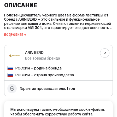
ОПИСАНИЕ
Полотенцесушитель чёрного цвета в форме лестницы от
бренда ARIN BERD — это стильное и функциональное
решение для вашего дома. Он изготовлен из нержавеющей
стали марки AISI 304, что гарантирует его долговечность и
устойчивость к коррозии. Основные характеристики: * Вид
ПОДРОБНЕЕ →
номенклатуры: водяные полотенцесушители. * Тип:
водяной. * Строение: лесенка. * Цвет: чёрный. * Межосевое
расстояние: 500 мм. * Материал: нержавеющая сталь. *
Марка стали: AISI 304. * Диаметр подключения: ½ дюйма. *
ARIN BERD
Форма трубы коллектора: круг. * Толщина стенки
коллектора: 2 мм. * Подключение: нижнее. * Количество
Все товары бренда
перекладин: 6. * Ширина: 500 мм. * Высота: 600 мм. Этот
полотенцесушитель подходит как для центральных, так и
РОССИЯ — родина бренда
для индивидуальных систем отопления и горячего
водоснабжения. Его рабочее давление составляет 2 бара, а
РОССИЯ — страна производства
максимальное рабочее давление — 10 бар. Максимальная
температура теплоносителя — 110 °C. В комплект поставки
входят сам полотенцесушитель, кран Маевского, заглушка,
Гарантия производителя: 1 год
крепёжный комплект. Комплект подключения
приобретается отдельно. Гарантия производителя на этот
товар составляет 1 год.
ДОКУМЕНТЫ
Мы используем только необходимые cookie-файлы,
чтобы обеспечить корректную работу сайта.