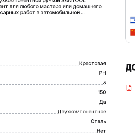
вухкомпонентной ручкой SANTOOL

нт для любого мастера или домашнего 
сарных работ в автомобильной 
дустрии, а также в быту при монтаже 
онструкций. Изготовлена из 
Крестовая
Д
PH
3
150
Да
рживать мелкие крепёжные элементы, что 
Двухкомпонентное
Двухкомпонентная ручка обеспечивает 
умента в руке, что снижает риск 
Сталь
 вы работаете. 

Нет
нте и сборке различных конструкций, 