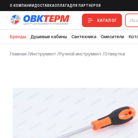
Отвертка крестовая МАСТЕР №3 150 м
O КОМПАНИИ
ДОСТАВКА
ОПЛАТА
ДЛЯ ПАРТНЕРОВ
В ИЗБРАННОЕ
В СРАВНЕНИЕ
В СМЕТУ
КАТАЛОГ
Бренды
Душевые кабины
Сантехника
Смесители
Кот
Главная
/
Инструмент
/
Ручной инструмент
/
Отвертки