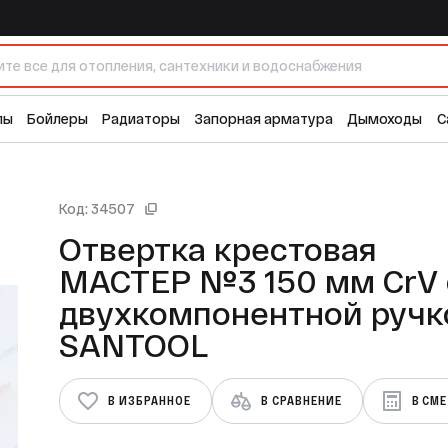
м CrV с двухкомпонентной ручкой SANTOOL
лы
Бойлеры
Радиаторы
Запорная арматура
Дымоходы
С
Код: 34507
Отвертка крестовая
МАСТЕР №3 150 мм CrV 
двухкомпонентной ручк
SANTOOL
В ИЗБРАННОЕ
В СРАВНЕНИЕ
В СМ