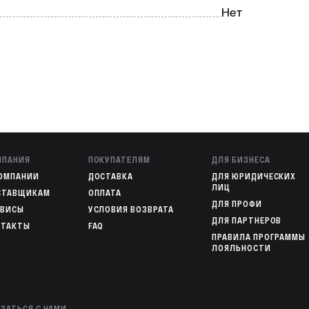
любителей.
Нет
МПАНИЯ
ПОКУПАТЕЛЯМ
ДЛЯ БИЗНЕСА
КОМПАНИИ
ДОСТАВКА
ДЛЯ ЮРИДИЧЕСКИХ
ЛИЦ
СТАВЩИКАМ
ОПЛАТА
ДЛЯ ПРОФИ
РВИСЫ
УСЛОВИЯ ВОЗВРАТА
ДЛЯ ПАРТНЕРОВ
НТАКТЫ
FAQ
ПРАВИЛА ПРОГРАММЫ
ЛОЯЛЬНОСТИ