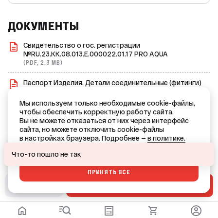
лет.
ДОКУМЕНТЫ
Свидетельство о гос. регистрации
№RU.23.KK.08.013.E.000022.01.17 PRO AQUA
(PDF, 2.3 MB)
Паспорт Изделия. Детали соединительные (фитинги)
из полипропилена Pro Aqua
(PDF, 2.0 MB)
Мы используем только необходимые cookie-файлы,
чтобы обеспечить корректную работу сайта.
Сертификат дилера Pro Aqua
Вы не можете отказаться от них через интерфейс
(PDF, 1.7 MB)
сайта, но можете отключить cookie-файлы
в настройках браузера. Подробнее —
в политике.
Ваш город — Краснодар?
ОТКАЗАТЬСЯ
Что-то пошло не так
ПРИНЯТЬ ВСЕ
ДА
НЕТ, ДРУГОЙ
В СМЕТУ
В КОРЗИНУ