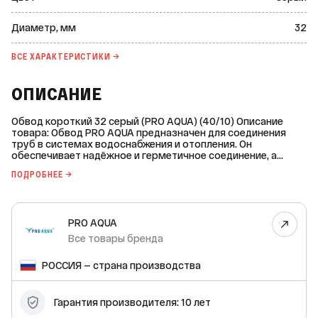
Диаметр, мм
32
ВСЕ ХАРАКТЕРИСТИКИ →
ОПИСАНИЕ
Обвод короткий 32 серый (PRO AQUA) (40/10) Описание
товара: Обвод PRO AQUA предназначен для соединения
труб в системах водоснабжения и отопления. Он
обеспечивает надёжное и герметичное соединение, а
также позволяет легко изменять направление
ПОДРОБНЕЕ →
трубопровода. Основные характеристики: * Диаметр: 32
мм; * Длина: 110 мм; * Высота скобы: 68 мм; * Материал:
полипропилен PPR-100 тип 3; * Цвет: серый; * Рабочее
давление (PN): 25 bar; * Максимальная температура
PRO AQUA
рабочей среды: +95 °C; * Минимальная температура
хранения: –30 °C; * Температура плавления: >146 °C. Обвод
Все товары бренда
соответствует ГОСТ 32415-2013 и имеет группу горючести
Г4. Монтаж обвода должен производиться при
РОССИЯ — страна производства
температуре не ниже +5 °C. Настроечная рабочая
температура сварочного аппарата — +260 °C. Минимальное
время нагрева при сварке — 8 секунд, сварки — 6 секунд,
Гарантия производителя: 10 лет
остывания после сварки — 240 секунд. Срок службы
обвода составляет 25 лет, гарантия производителя — 10