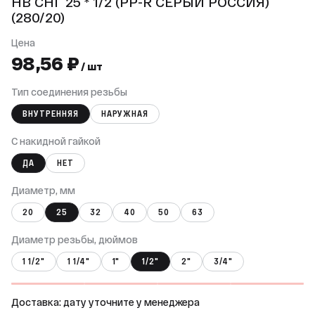
НВ СНГ 25 * 1/2 (PP-R СЕРЫЙ РОССИЯ)
(280/20)
Цена
98,56 ₽
/ шт
Тип соединения резьбы
ВНУТРЕННЯЯ
НАРУЖНАЯ
С накидной гайкой
ДА
НЕТ
Диаметр, мм
20
25
32
40
50
63
Диаметр резьбы, дюймов
1 1/2"
1 1/4"
1"
1/2"
2"
3/4"
Доставка: дату уточните у менеджера