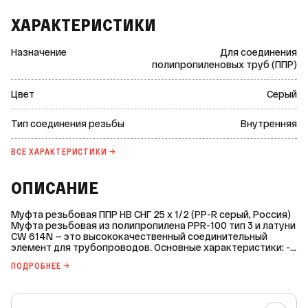
ХАРАКТЕРИСТИКИ
Назначение
Для соединения
полипропиленовых труб (ППР)
Цвет
Серый
Тип соединения резьбы
Внутренняя
ВСЕ ХАРАКТЕРИСТИКИ →
ОПИСАНИЕ
Муфта резьбовая ППР НВ СНГ 25 x 1/2 (PP-R серый, Россия)
Муфта резьбовая из полипропилена PPR-100 тип 3 и латуни
CW 614N — это высококачественный соединительный
элемент для трубопроводов. Основные характеристики: -
Диаметр: 25 мм. - Диаметр резьбы: 1/2 дюйма. - Тип
ПОДРОБНЕЕ →
соединения резьбы: внутренняя. - Материал: полипропилен
PPR-100 тип 3, латунь CW 614N. - Цвет: серый. - Покрытие
резьбовой части: никелированное. - Рабочее давление (PN):
25 бар. - Максимальная температура рабочей среды: +90