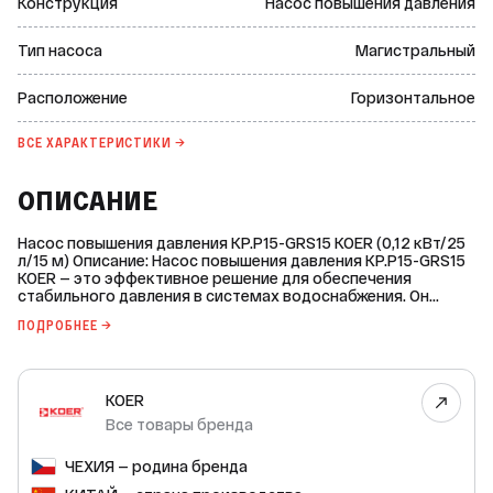
Конструкция
Насос повышения давления
Тип насоса
Магистральный
Расположение
Горизонтальное
ВСЕ ХАРАКТЕРИСТИКИ →
ОПИСАНИЕ
Насос повышения давления KP.P15-GRS15 KOER (0,12 кВт/25
л/15 м) Описание: Насос повышения давления KP.P15-GRS15
KOER — это эффективное решение для обеспечения
стабильного давления в системах водоснабжения. Он
идеально подходит для использования в бытовых и
ПОДРОБНЕЕ →
коммерческих целях. Благодаря своей надёжности и
простоте в эксплуатации, этот насос станет незаменимым
помощником в вашей системе водоснабжения. Основные
характеристики: * Тип насоса: магистральный. *
KOER
Расположение: горизонтальное. * Потребляемое
напряжение сети: 220/230 В. * Минимальное входное
Все товары бренда
давление: 0,4 бар. * Максимальная производительность: 25
л/мин. * Максимальная высота подъёма: 15 метров. *
ЧЕХИЯ — родина бренда
Мощность насоса: 0,120 кВт. * Датчик протока: есть. *
Автоматический режим: есть. Преимущества: *