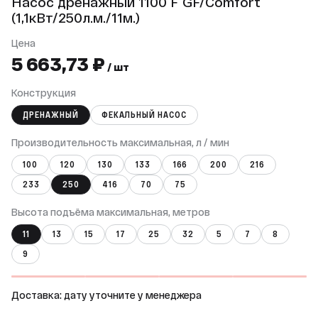
Насос дренажный 1100 F GF/Comfort
(1,1кВт/250л.м./11м.)
Цена
5 663,73 ₽
/ шт
Конструкция
ДРЕНАЖНЫЙ
ФЕКАЛЬНЫЙ НАСОС
Производительность максимальная, л / мин
100
120
130
133
166
200
216
233
250
416
70
75
Высота подъёма максимальная, метров
11
13
15
17
25
32
5
7
8
9
Доставка: дату уточните у менеджера