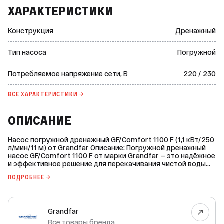
ХАРАКТЕРИСТИКИ
Конструкция
Дренажный
Тип насоса
Погружной
Потребляемое напряжение сети, В
220 / 230
ВСЕ ХАРАКТЕРИСТИКИ →
ОПИСАНИЕ
Насос погружной дренажный GF/Comfort 1100 F (1,1 кВт/250
л/мин/11 м) от Grandfar Описание: Погружной дренажный
насос GF/Comfort 1100 F от марки Grandfar — это надёжное
и эффективное решение для перекачивания чистой воды
без абразивных частиц. Насос произведён в Китае и
ПОДРОБНЕЕ →
обладает высокой производительностью, что делает его
идеальным выбором для использования в бытовых и
промышленных условиях. Основные характеристики: * Тип
насоса: центробежный. * Конструкция: дренажный. *
Grandfar
Напряжение сети: 220/230 В. * Максимальная высота
подъёма воды: 11 метров. * Максимальная
Все товары бренда