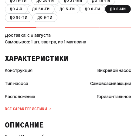
ДО 19-ТИ
ДО 20-ТИ
ДО 27-МИ
ДО 45-ТИ
ДО 4-Х
ДО 50-ТИ
ДО 5-ТИ
ДО 6-ТИ
ДО 8-МИ
ДО 96-ТИ
ДО 9-ТИ
Доставка: c 8 августа
Самовывоз: 1 шт, завтра, из
1 магазина
ХАРАКТЕРИСТИКИ
Конструкция
Вихревой насос
Тип насоса
Самовсасывающий
Расположение
Горизонтальное
ВСЕ ХАРАКТЕРИСТИКИ →
ОПИСАНИЕ