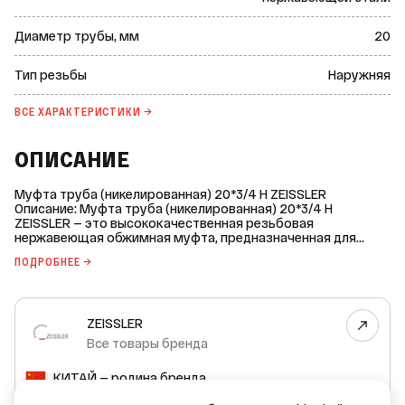
Диаметр трубы, мм
20
Тип резьбы
Наружняя
ВСЕ ХАРАКТЕРИСТИКИ →
ОПИСАНИЕ
Муфта труба (никелированная) 20*3/4 Н ZEISSLER
Описание: Муфта труба (никелированная) 20*3/4 Н
ZEISSLER — это высококачественная резьбовая
нержавеющая обжимная муфта, предназначенная для
соединения труб в инженерных системах. Основные
ПОДРОБНЕЕ →
характеристики: - Производитель: ZEISSLER (Китай). -
Диаметр трубы: 20 мм. - Диаметр резьбы: 3/4 дюйма. - Тип
резьбы: наружная. - Материал: латунь марки CW617N. -
Покрытие: никелированное. - Максимальная рабочая
ZEISSLER
температура: +95 °C. - Номинальное давление PN: 16 бар. -
Область применения: горячее и холодное водоснабжение,
Все товары бренда
отопление. Преимущества: - Долговечность: срок службы
муфты составляет 30 лет. - Надёжность: гарантия
КИТАЙ — родина бренда
производителя — 1 год. - Коррозионная стойкость:
никелированное покрытие защищает муфту от коррозии.
КИТАЙ — страна производства