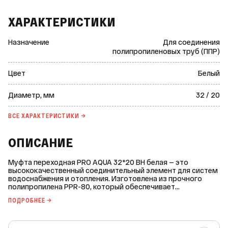
ХАРАКТЕРИСТИКИ
Назначение
Для соединения
полипропиленовых труб (ППР)
Цвет
Белый
Диаметр, мм
32 / 20
ВСЕ ХАРАКТЕРИСТИКИ →
ОПИСАНИЕ
Муфта переходная PRO AQUA 32*20 ВН белая — это
высококачественный соединительный элемент для систем
водоснабжения и отопления. Изготовлена из прочного
полипропилена PPR-80, который обеспечивает
долговечность и устойчивость к коррозии. Основные
ПОДРОБНЕЕ →
характеристики: * диаметр: 32 / 20 мм; * свариваемые
поверхности: внутренняя / наружная; * материал:
полипропилен PPR-80; * цвет: белый; * рабочее давление
(PN): 25 bar; * максимальная температура рабочей среды: