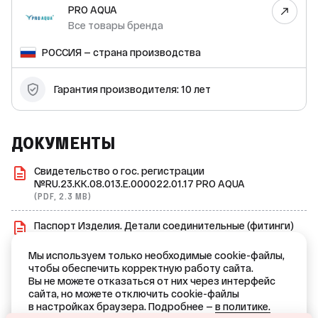
PRO AQUA
+95 °C; * минимальная температура хранения: -30 °С; *
температура плавления: >146 °С; * ГОСТ или ТУ: 32415-2013;
Все товары бренда
* группа горючести: Г4; * настроечная рабочая
температура сварочного аппарата: +260 °C; * срок службы:
РОССИЯ — страна производства
50 лет; * гарантия производителя: 10 лет. Муфта
переходная PRO AQUA идеально подходит для создания
надёжных и долговечных систем водоснабжения и
Гарантия производителя: 10 лет
отопления. Она проста в установке и обеспечивает
герметичное соединение. Страна-производитель: Россия.
ДОКУМЕНТЫ
Свидетельство о гос. регистрации
№RU.23.KK.08.013.E.000022.01.17 PRO AQUA
(PDF, 2.3 MB)
Паспорт Изделия. Детали соединительные (фитинги)
из полипропилена Pro Aqua
(PDF, 2.0 MB)
Мы используем только необходимые cookie-файлы,
чтобы обеспечить корректную работу сайта.
Сертификат дилера Pro Aqua
Вы не можете отказаться от них через интерфейс
(PDF, 1.7 MB)
сайта, но можете отключить cookie-файлы
в настройках браузера. Подробнее —
в политике.