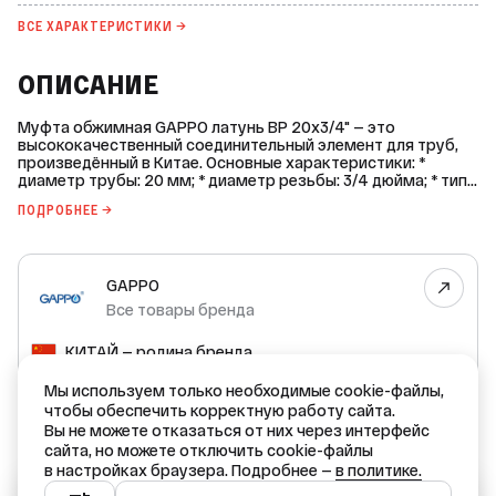
ВСЕ ХАРАКТЕРИСТИКИ →
ОПИСАНИЕ
Муфта обжимная GAPPO латунь ВР 20х3/4" — это
высококачественный соединительный элемент для труб,
произведённый в Китае. Основные характеристики: *
диаметр трубы: 20 мм; * диаметр резьбы: 3/4 дюйма; * тип
резьбы: внутренняя; * максимальная рабочая температура:
ПОДРОБНЕЕ →
+160 °C; * номинальное давление PN: 15 бар; * материал:
латунь CW617N; * срок службы: 30 лет; * гарантия
производителя: 5 лет. Муфта предназначена для
соединения труб в инженерных системах, включая горячее
GAPPO
и холодное водоснабжение, а также отопление. Она
изготовлена из прочной и долговечной латуни, что
Все товары бренда
обеспечивает надёжность и устойчивость к коррозии.
Благодаря своей конструкции и качественным материалам
КИТАЙ — родина бренда
муфта обжимная GAPPO обеспечивает герметичное и
надёжное соединение труб, что делает её идеальным
КИТАЙ — страна производства
Мы используем только необходимые cookie-файлы,
выбором для использования в различных системах
водоснабжения и отопления.
чтобы обеспечить корректную работу сайта.
Вы не можете отказаться от них через интерфейс
Гарантия производителя: 5 лет
сайта, но можете отключить cookie-файлы
в настройках браузера. Подробнее —
в политике.