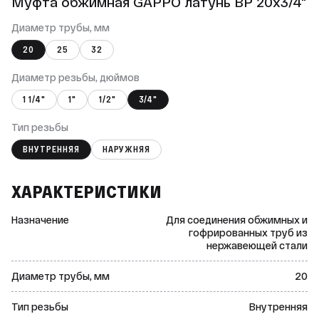
Муфта обжимная GAPPO латунь ВР 20х3/4"
Диаметр трубы, мм
20
25
32
Диаметр резьбы, дюймов
1 1/4"
1"
1/2"
3/4"
Тип резьбы
ВНУТРЕННЯЯ
НАРУЖНЯЯ
ХАРАКТЕРИСТИКИ
Назначение
Для соединения обжимных и
гофрированных труб из
нержавеющей стали
Диаметр трубы, мм
20
Тип резьбы
Внутренняя