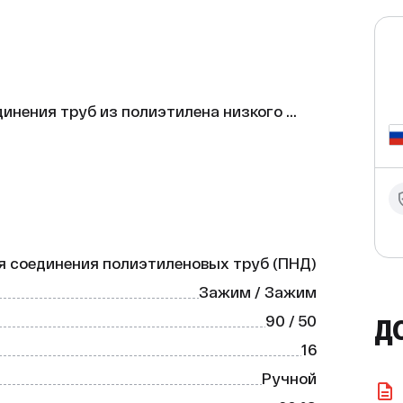
инения труб из полиэтилена низкого 
о, что вам нужно!

я соединения полиэтиленовых труб (ПНД)
Зажим / Зажим
90 / 50
Д
-2013 и ТУ2248-001-21771209-2015, что 
. Она обеспечивает герметичное 
16
емах водоснабжения.

Ручной
который устойчив к воздействию воды и 