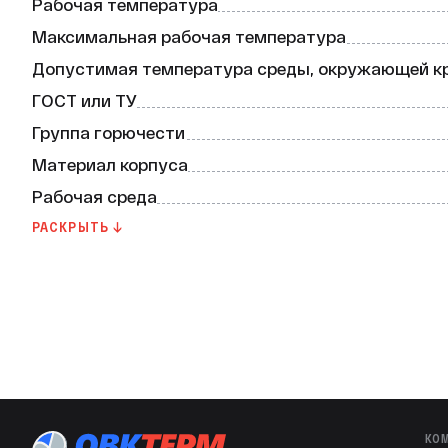
Рабочая температура
химических веществ. Это обеспечивает долговеч
Максимальная рабочая температура
Гарантия производителя составляет 10 лет.
Допустимая температура среды, окружающей к
ГОСТ или ТУ
Группа горючести
Материал корпуса
Рабочая среда
Гарантия производителя
РАСКРЫТЬ ↓
Тип водоснабжения
КО