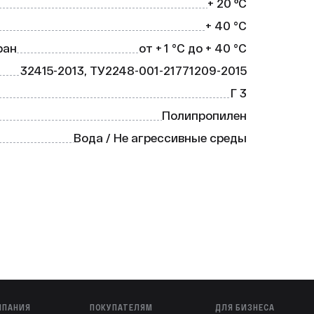
+ 20 ºС
ность и надёжность соединения.

+ 40 °C
ран
от + 1 °C до + 40 °C
32415-2013, ТУ2248-001-21771209-2015
Г 3
Полипропилен
Вода / Не агрессивные среды
10 лет
Холодное
МПАНИЯ
ПОКУПАТЕЛЯМ
ДЛЯ БИЗНЕСА