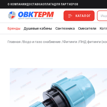
Муфта 90 * 50 ПНД ИТАЛ (11шт)
O КОМПАНИИ
ДОСТАВКА
ОПЛАТА
ДЛЯ ПАРТНЕРОВ
В ИЗБРАННОЕ
В СРАВНЕНИЕ
В СМЕТУ
КАТАЛОГ
Бренды
Душевые кабины
Сантехника
Смесители
Кот
Главная
/
Водо и газо снабжение
/
Фитинги
/
ПНД фитинги (к